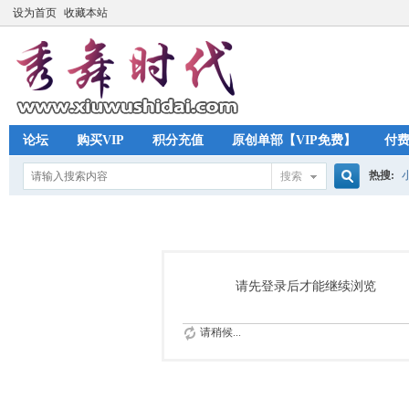
设为首页
收藏本站
论坛
购买VIP
积分充值
原创单部【VIP免费】
付
热搜:
搜索
搜
索
请先登录后才能继续浏览
请稍候...