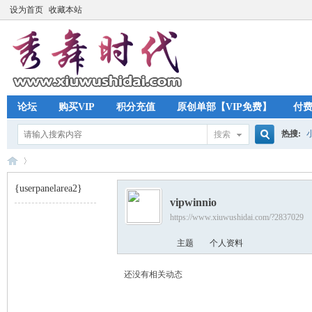
设为首页
收藏本站
论坛
购买VIP
积分充值
原创单部【VIP免费】
付
热搜:
搜索
搜
{userpanelarea2}
vipwinnio
索
https://www.xiuwushidai.com/?2837029
秀
›
主题
个人资料
还没有相关动态