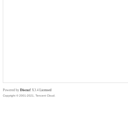
舞
时
Powered by
Discuz!
X3.4
Licensed
Copyright © 2001-2021, Tencent Cloud.