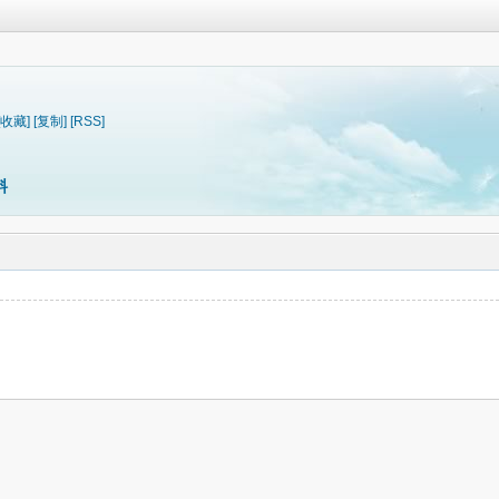
[收藏]
[复制]
[RSS]
料