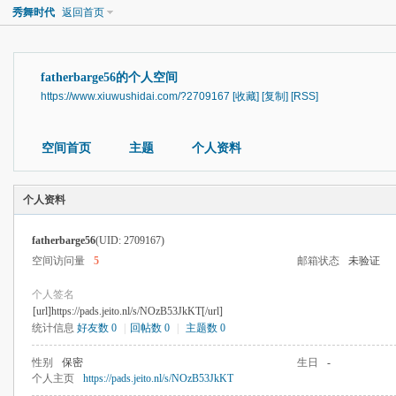
秀舞时代
返回首页
fatherbarge56的个人空间
https://www.xiuwushidai.com/?2709167
[收藏]
[复制]
[RSS]
空间首页
主题
个人资料
个人资料
fatherbarge56
(UID: 2709167)
空间访问量
5
邮箱状态
未验证
个人签名
[url]https://pads.jeito.nl/s/NOzB53JkKT[/url]
统计信息
好友数 0
|
回帖数 0
|
主题数 0
性别
保密
生日
-
个人主页
https://pads.jeito.nl/s/NOzB53JkKT