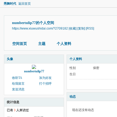
秀舞时代
返回首页
numbertulip77的个人空间
https://www.xiuwushidai.com/?2709182
[收藏]
[复制]
[RSS]
空间首页
主题
个人资料
头像
个人资料
性别
保密
numbertulip77
生日
收听TA
加为好友
给我留言
打个招呼
发送消息
动态
统计信息
现在还没有动态
已有
3
人来访过