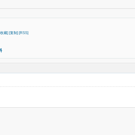
[收藏]
[复制]
[RSS]
料