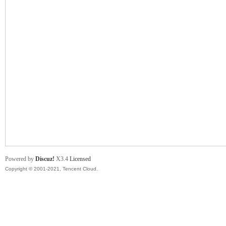
舞
时
Powered by
Discuz!
X3.4
Licensed
Copyright © 2001-2021, Tencent Cloud.