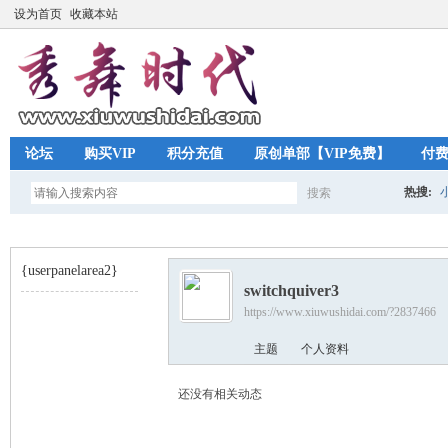
设为首页
收藏本站
论坛
购买VIP
积分充值
原创单部【VIP免费】
付
热搜:
搜索
搜
{userpanelarea2}
switchquiver3
索
https://www.xiuwushidai.com/?2837466
秀
›
主题
个人资料
还没有相关动态