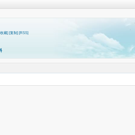
[收藏]
[复制]
[RSS]
料