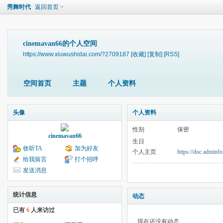
秀舞时代
返回首页
cinemavan66的个人空间
https://www.xiuwushidai.com/?2709187
[收藏]
[复制]
[RSS]
空间首页
主题
个人资料
头像
个人资料
性别
保密
cinemavan66
生日
收听TA
加为好友
个人主页
https://doc.admin
给我留言
打个招呼
发送消息
统计信息
动态
已有
6
人来访过
现在还没有动态