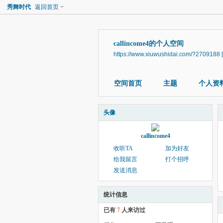
秀舞时代
返回首页
callincome4的个人空间
https://www.xiuwushidai.com/?2709188
空间首页
主题
个人资
头像
callincome4
收听TA
加为好友
给我留言
打个招呼
发送消息
统计信息
已有
7
人来访过