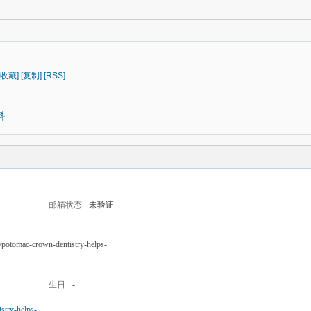
[收藏]
[复制]
[RSS]
料
邮箱状态
未验证
et/potomac-crown-dentistry-helps-
生日
-
stry-helps-