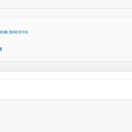
[收藏]
[复制]
[RSS]
料