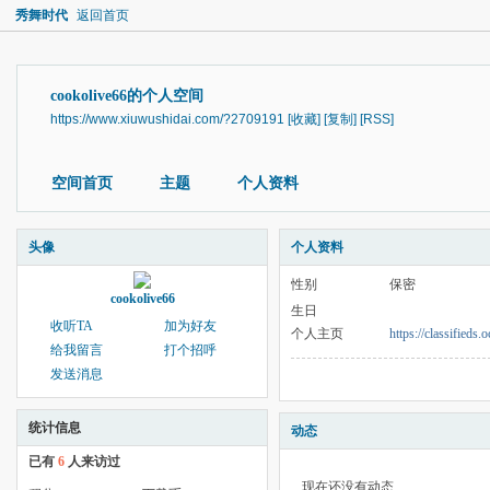
秀舞时代
返回首页
cookolive66的个人空间
https://www.xiuwushidai.com/?2709191
[收藏]
[复制]
[RSS]
空间首页
主题
个人资料
头像
个人资料
性别
保密
cookolive66
生日
收听TA
加为好友
个人主页
https://classifieds
给我留言
打个招呼
发送消息
统计信息
动态
已有
6
人来访过
现在还没有动态