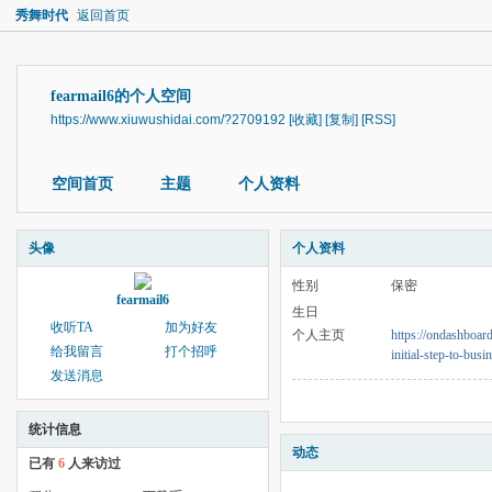
秀舞时代
返回首页
fearmail6的个人空间
https://www.xiuwushidai.com/?2709192
[收藏]
[复制]
[RSS]
空间首页
主题
个人资料
头像
个人资料
性别
保密
fearmail6
生日
收听TA
加为好友
个人主页
https://ondashboard
给我留言
打个招呼
initial-step-to-bus
发送消息
统计信息
动态
已有
6
人来访过