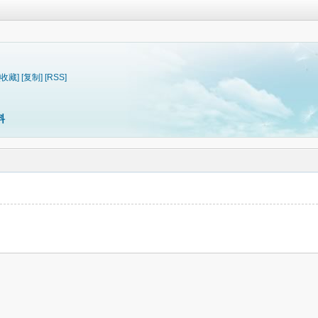
[收藏]
[复制]
[RSS]
料