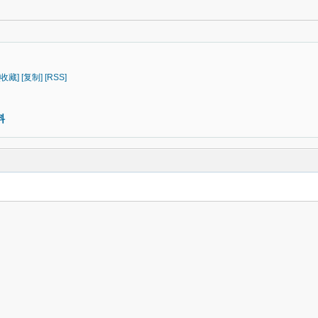
[收藏]
[复制]
[RSS]
料