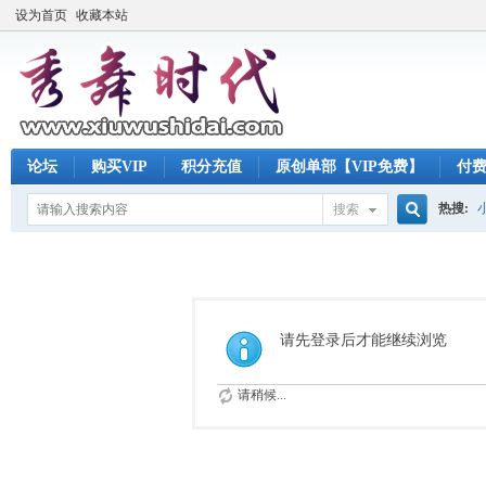
设为首页
收藏本站
论坛
购买VIP
积分充值
原创单部【VIP免费】
付
热搜:
搜索
搜
索
请先登录后才能继续浏览
请稍候...