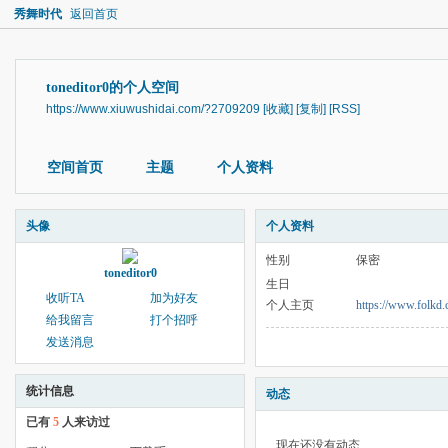
秀舞时代
返回首页
toneditor0的个人空间
https://www.xiuwushidai.com/?2709209
[收藏]
[复制]
[RSS]
空间首页
主题
个人资料
头像
个人资料
性别
保密
toneditor0
生日
收听TA
加为好友
个人主页
https://www.folkd.c
给我留言
打个招呼
发送消息
统计信息
动态
已有
5
人来访过
现在还没有动态