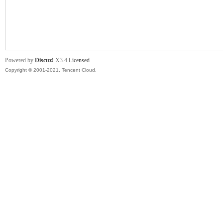
舞
Powered by
Discuz!
X3.4
Licensed
Copyright © 2001-2021, Tencent Cloud.
时