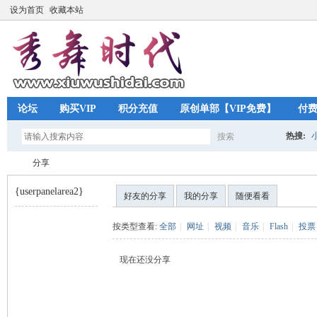
设为首页
收藏本站
论坛
购买VIP
积分充值
原创单部【VIP免费】
付
热搜:
搜索
搜
分享
{userpanelarea2}
好友的分享
我的分享
随便看看
索
秀
›
按类型查看:
全部
|
网址
|
视频
|
音乐
|
Flash
|
投票
现在还没分享