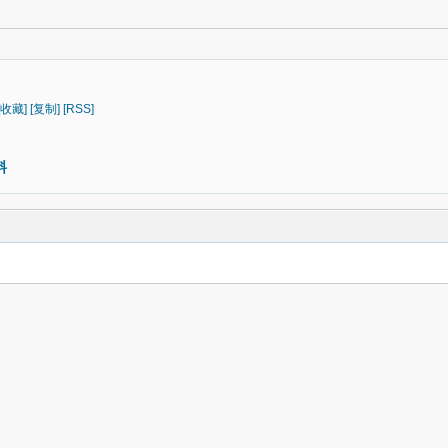
[收藏]
[复制]
[RSS]
料