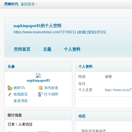
秀舞时代
返回首页
napkinpaper81的个人空间
https://www.xiuwushidai.com/?2709211
[收藏]
[复制]
[RSS]
空间首页
主题
个人资料
头像
个人资料
性别
保密
napkinpaper81
生日
收听TA
加为好友
个人主页
https://notes.io/en
给我留言
打个招呼
发送消息
统计信息
动态
已有
5
人来访过
现在还没有动态