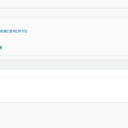
[收藏]
[复制]
[RSS]
料