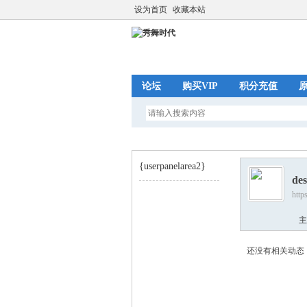
设为首页
收藏本站
论坛
购买VIP
积分充值
{userpanelarea2}
de
http
秀
›
主
还没有相关动态