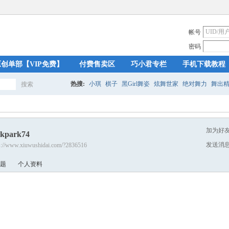
帐号
密码
原创单部【VIP免费】
付费售卖区
巧小君专栏
手机下载教程
热搜:
小琪
棋子
黑Girl舞姿
炫舞世家
绝对舞力
舞出
搜索
搜
加为好
skpark74
索
发送消
s://www.xiuwushidai.com/?2836516
题
个人资料