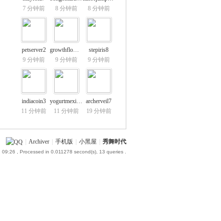
7 分钟前
8 分钟前
8 分钟前
petserver2
growthflower1
stepiris8
9 分钟前
9 分钟前
9 分钟前
indiacoin3
yogurtmexico7
archerveil7
11 分钟前
11 分钟前
19 分钟前
|
Archiver
|
手机版
|
小黑屋
|
秀舞时代
 09:26
, Processed in 0.011278 second(s), 13 queries .