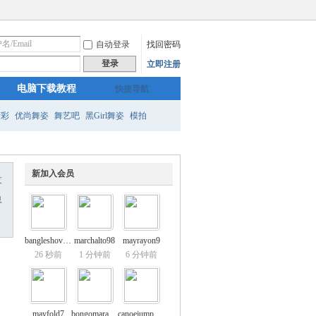
自动登录
找回密码
登录
立即注册
电脑下载教程
快捷导航
精彩
优尚舞姿
舞艺吧
黑Girl舞姿
模拍
新加入会员
友
息
bangleshovel1
marchalto98
mayrayon9
26 秒前
1 分钟前
6 分钟前
mayfold7
bongomaraca2
canoejumper45