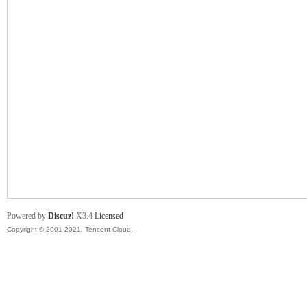
舞
时
Powered by
Discuz!
X3.4
Licensed
Copyright © 2001-2021, Tencent Cloud.