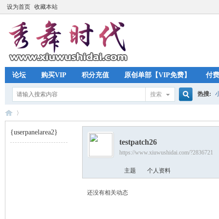
设为首页
收藏本站
论坛
购买VIP
积分充值
原创单部【VIP免费】
付
热搜:
搜索
搜
{userpanelarea2}
testpatch26
索
https://www.xiuwushidai.com/?2836721
秀
›
主题
个人资料
还没有相关动态