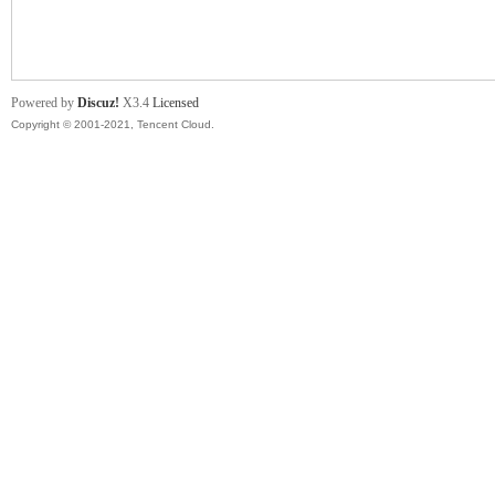
舞
Powered by
Discuz!
X3.4
Licensed
Copyright © 2001-2021, Tencent Cloud.
时
代