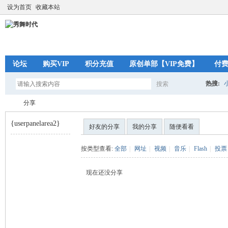
设为首页
收藏本站
论坛
购买VIP
积分充值
原创单部【VIP免费】
付
热搜:
搜索
搜
分享
{userpanelarea2}
好友的分享
我的分享
随便看看
索
秀
›
按类型查看:
全部
|
网址
|
视频
|
音乐
|
Flash
|
投票
现在还没分享