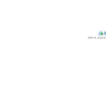
GMT+8, 2026-8-