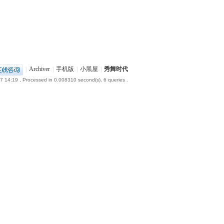
|
Archiver
|
手机版
|
小黑屋
|
秀舞时代
7 14:19
, Processed in 0.008310 second(s), 6 queries .