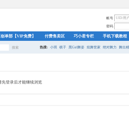
帐号
密码
原创单部【VIP免费】
付费售卖区
巧小君专栏
手机下载教程
热搜:
小琪
棋子
黑Girl舞姿
炫舞世家
绝对舞力
舞出
搜索
搜
索
请先登录后才能继续浏览