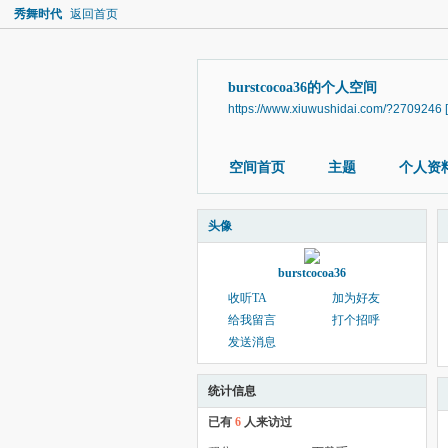
秀舞时代
返回首页
burstcocoa36的个人空间
https://www.xiuwushidai.com/?2709246
空间首页
主题
个人资
头像
burstcocoa36
收听TA
加为好友
给我留言
打个招呼
发送消息
统计信息
已有
6
人来访过