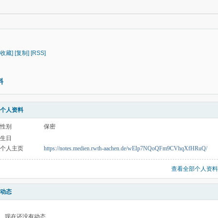
[收藏]
[复制]
[RSS]
料
个人资料
性别
保密
生日
个人主页
https://notes.medien.rwth-aachen.de/wEIp7NQoQFm9CVhqXfHRuQ/
查看全部个人资料
动态
现在还没有动态