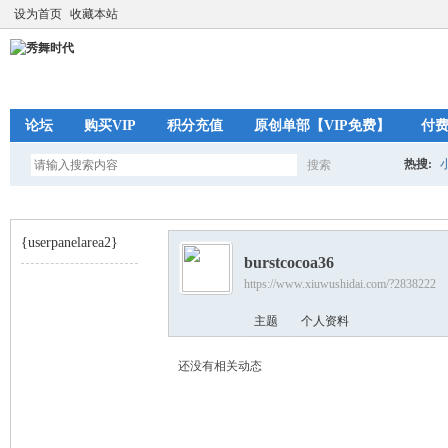
设为首页
收藏本站
论坛
购买VIP
积分充值
原创单部【VIP免费】
付
热搜:
搜索
搜
{userpanelarea2}
burstcocoa36
索
https://www.xiuwushidai.com/?2838222
秀
›
主题
个人资料
还没有相关动态