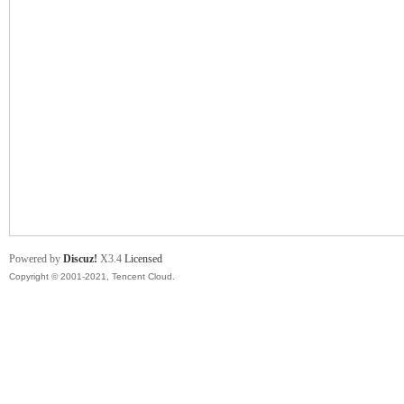
舞
时
Powered by
Discuz!
X3.4
Licensed
Copyright © 2001-2021, Tencent Cloud.
代