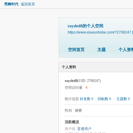
秀舞时代
返回首页
raysled8的个人空间
https://www.xiuwushidai.com/?2709247
空间首页
主题
个人资
个人资料
raysled8
(UID: 2709247)
空间访问量
4
统计信息
好友数 0
|
回帖数 0
|
主题数 0
性别
保密
活跃概况
用户组
普通用户