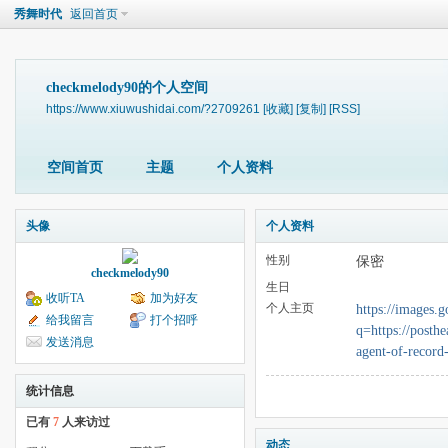
秀舞时代
返回首页
checkmelody90的个人空间
https://www.xiuwushidai.com/?2709261
[收藏]
[复制]
[RSS]
空间首页
主题
个人资料
头像
个人资料
性别
保密
checkmelody90
生日
收听TA
加为好友
个人主页
https://images.
给我留言
打个招呼
q=https://posthe
发送消息
agent-of-record
统计信息
已有
7
人来访过
动态