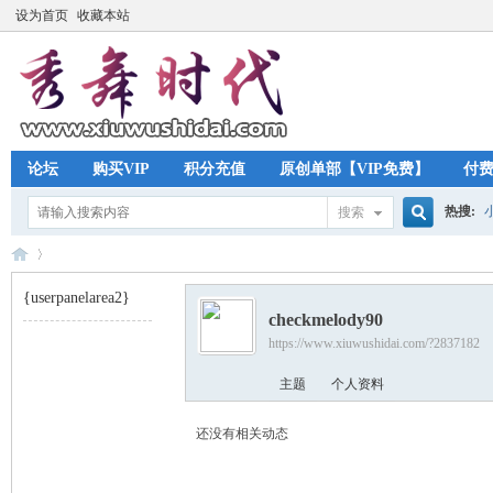
设为首页
收藏本站
论坛
购买VIP
积分充值
原创单部【VIP免费】
付
热搜:
搜索
搜
{userpanelarea2}
checkmelody90
索
https://www.xiuwushidai.com/?2837182
秀
›
主题
个人资料
还没有相关动态