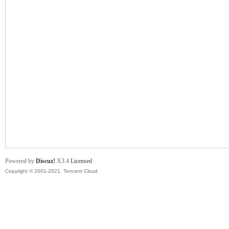
舞
时
Powered by
Discuz!
X3.4
Licensed
Copyright © 2001-2021, Tencent Cloud.