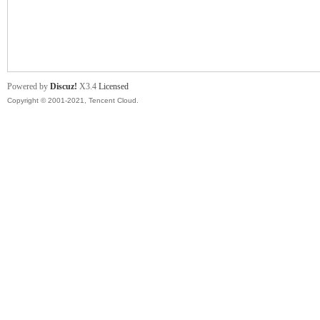
舞
Powered by
Discuz!
X3.4
Licensed
Copyright © 2001-2021, Tencent Cloud.
时