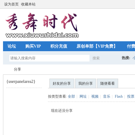
设为首页
收藏本站
论坛
购买VIP
积分充值
原创单部【VIP免费】
付
热搜:
搜索
搜
分享
{userpanelarea2}
好友的分享
我的分享
随便看看
索
秀
›
按类型查看:
全部
|
网址
|
视频
|
音乐
|
Flash
|
投票
现在还没分享