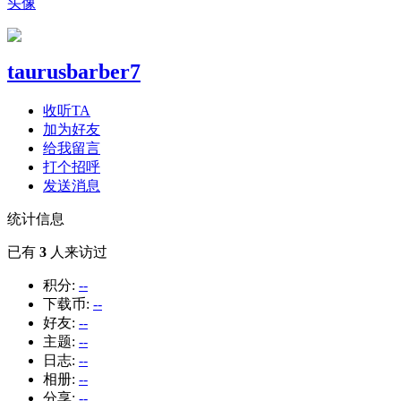
头像
taurusbarber7
收听TA
加为好友
给我留言
打个招呼
发送消息
统计信息
已有
3
人来访过
积分:
--
下载币:
--
好友:
--
主题:
--
日志:
--
相册:
--
分享:
--