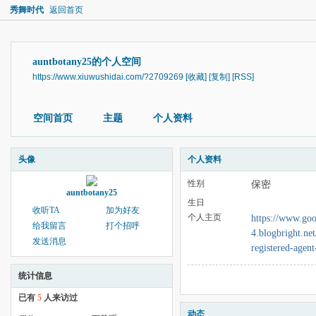
秀舞时代
返回首页
auntbotany25的个人空间
https://www.xiuwushidai.com/?2709269
[收藏]
[复制]
[RSS]
空间首页
主题
个人资料
头像
个人资料
性别
保密
auntbotany25
生日
收听TA
加为好友
个人主页
https://www.goog
给我留言
打个招呼
4.blogbright.ne
发送消息
registered-agen
统计信息
已有
5
人来访过
动态