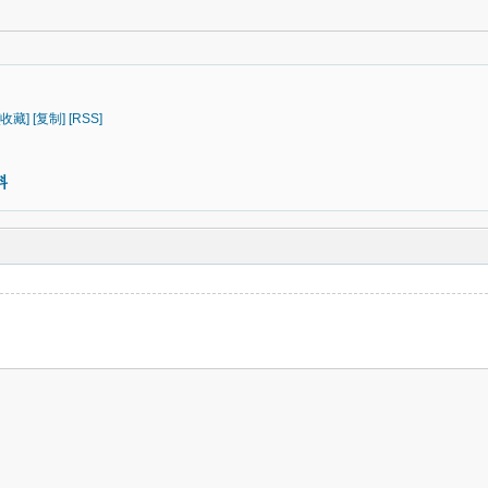
[收藏]
[复制]
[RSS]
料