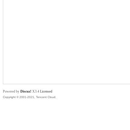
舞
时
Powered by
Discuz!
X3.4
Licensed
Copyright © 2001-2021, Tencent Cloud.