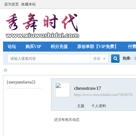
设为首页
收藏本站
论坛
购买VIP
积分充值
原创单部【VIP免费】
付
热搜:
搜索
搜
{userpanelarea2}
chessstraw17
索
https://www.xiuwushidai.com/?2836276
秀
›
主题
个人资料
还没有相关动态