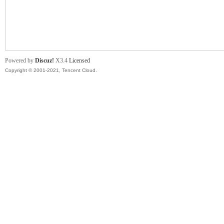
舞
Powered by
Discuz!
X3.4
Licensed
Copyright © 2001-2021, Tencent Cloud.
时