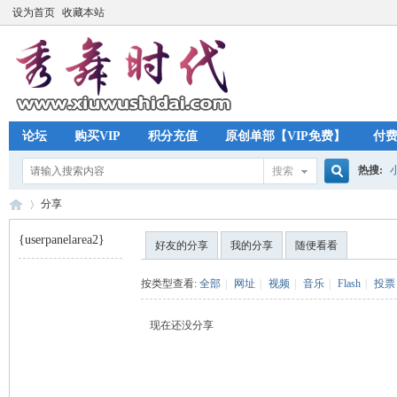
设为首页
收藏本站
论坛
购买VIP
积分充值
原创单部【VIP免费】
付
热搜:
搜索
搜
分享
{userpanelarea2}
好友的分享
我的分享
随便看看
索
秀
›
按类型查看:
全部
|
网址
|
视频
|
音乐
|
Flash
|
投票
现在还没分享