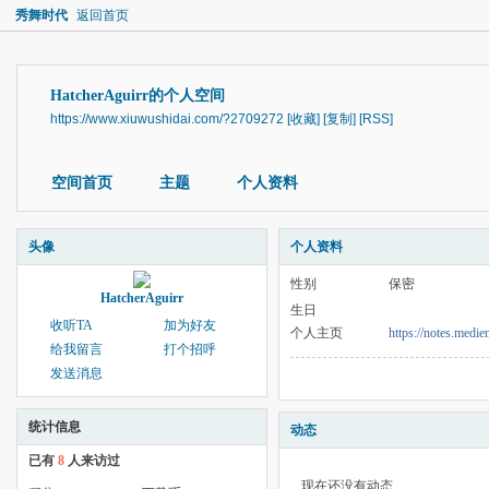
秀舞时代
返回首页
HatcherAguirr的个人空间
https://www.xiuwushidai.com/?2709272
[收藏]
[复制]
[RSS]
空间首页
主题
个人资料
头像
个人资料
性别
保密
HatcherAguirr
生日
收听TA
加为好友
个人主页
https://notes.med
给我留言
打个招呼
发送消息
统计信息
动态
已有
8
人来访过
现在还没有动态