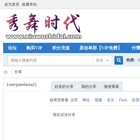
设为首页
收藏本站
论坛
购买VIP
积分充值
原创单部【VIP免费】
付
热搜:
搜索
搜
分享
{userpanelarea2}
好友的分享
我的分享
随便看看
索
秀
›
按类型查看:
全部
|
网址
|
视频
|
音乐
|
Flash
|
投票
现在还没分享