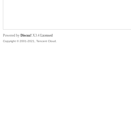
舞
Powered by
Discuz!
X3.4
Licensed
Copyright © 2001-2021, Tencent Cloud.
时