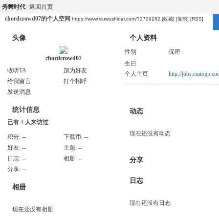
秀舞时代
返回首页
chordcrowd07的个人空间
https://www.xiuwushidai.com/?2709282
[收藏]
[复制]
[RSS]
头像
个人资料
性别
保密
chordcrowd07
生日
收听TA
加为好友
个人主页
http://jobs.emiogp.co
给我留言
打个招呼
发送消息
统计信息
动态
已有
4
人来访过
现在还没有动态
积分:
--
下载币:
--
好友:
--
主题:
--
日志:
--
相册:
--
分享
分享:
--
日志
相册
现在还没有日志
现在还没有相册