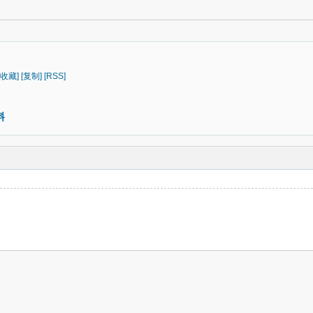
[收藏]
[复制]
[RSS]
料