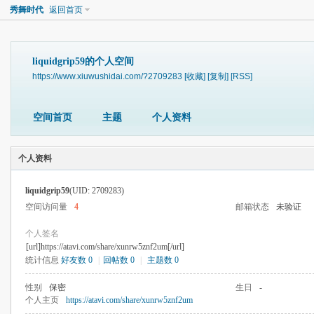
秀舞时代
返回首页
liquidgrip59的个人空间
https://www.xiuwushidai.com/?2709283
[收藏]
[复制]
[RSS]
空间首页
主题
个人资料
个人资料
liquidgrip59
(UID: 2709283)
空间访问量
4
邮箱状态
未验证
个人签名
[url]https://atavi.com/share/xunrw5znf2um[/url]
统计信息
好友数 0
|
回帖数 0
|
主题数 0
性别
保密
生日
-
个人主页
https://atavi.com/share/xunrw5znf2um