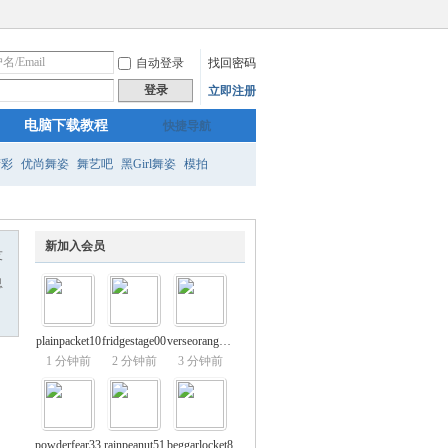
自动登录
找回密码
登录
立即注册
电脑下载教程
快捷导航
精彩
优尚舞姿
舞艺吧
黑Girl舞姿
模拍
新加入会员
友
息
plainpacket10
fridgestage00
verseorange78
1 分钟前
2 分钟前
3 分钟前
powderfear33
rainpeanut51
beggarlocket8