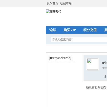
设为首页
收藏本站
论坛
购买VIP
积分充值
{userpanelarea2}
tri
http
秀
›
主
还没有相关动态