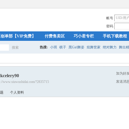
帐号
密码
原创单部【VIP免费】
付费售卖区
巧小君专栏
手机下载教程
热搜:
小琪
棋子
黑Girl舞姿
炫舞世家
绝对舞力
舞出
搜索
搜
加为好
ckcelery90
索
发送消
s://www.xiuwushidai.com/?2835715
题
个人资料