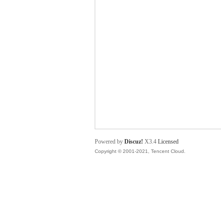
舞
时
Powered by
Discuz!
X3.4
Licensed
Copyright © 2001-2021, Tencent Cloud.
代