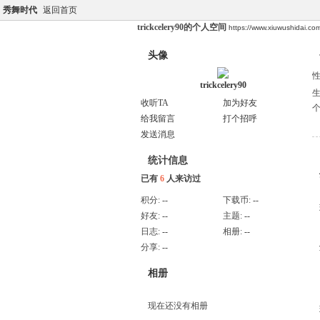
秀舞时代
返回首页
trickcelery90的个人空间
https://www.xiuwushidai.c
头像
trickcelery90
收听TA
加为好友
给我留言
打个招呼
发送消息
统计信息
已有
6
人来访过
积分:
--
下载币:
--
好友:
--
主题:
--
日志:
--
相册:
--
分享:
--
相册
现在还没有相册