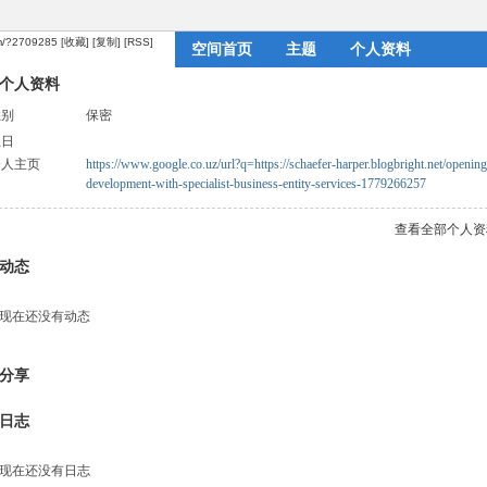
om/?2709285
[收藏]
[复制]
[RSS]
空间首页
主题
个人资料
个人资料
性别
保密
生日
个人主页
https://www.google.co.uz/url?q=https://schaefer-harper.blogbright.net/opening
development-with-specialist-business-entity-services-1779266257
查看全部个人资
动态
现在还没有动态
分享
日志
现在还没有日志