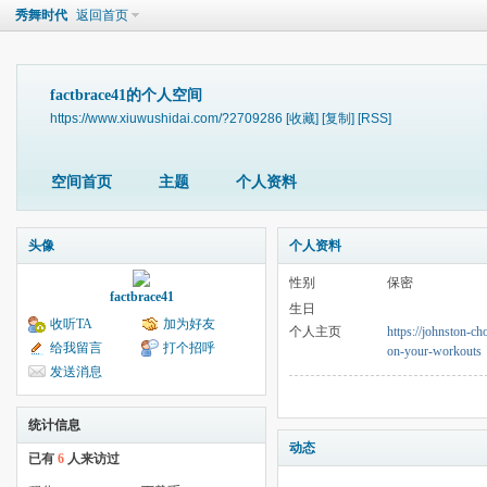
秀舞时代
返回首页
factbrace41的个人空间
https://www.xiuwushidai.com/?2709286
[收藏]
[复制]
[RSS]
空间首页
主题
个人资料
头像
个人资料
性别
保密
factbrace41
生日
收听TA
加为好友
个人主页
https://johnston-ch
给我留言
打个招呼
on-your-workouts
发送消息
统计信息
动态
已有
6
人来访过