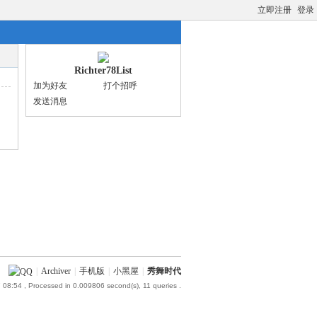
立即注册
登录
Richter78List
加为好友
打个招呼
发送消息
|
Archiver
|
手机版
|
小黑屋
|
秀舞时代
 08:54
, Processed in 0.009806 second(s), 11 queries .