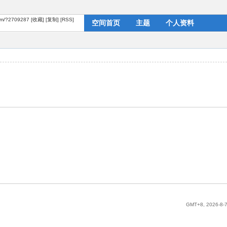
com/?2709287
[收藏]
[复制]
[RSS]
空间首页
主题
个人资料
GMT+8, 2026-8-7