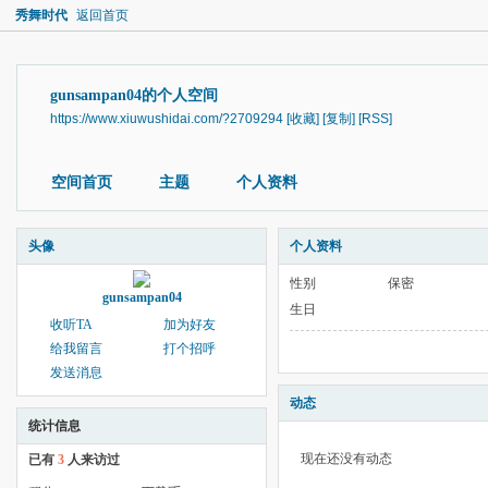
秀舞时代
返回首页
gunsampan04的个人空间
https://www.xiuwushidai.com/?2709294
[收藏]
[复制]
[RSS]
空间首页
主题
个人资料
头像
个人资料
性别
保密
gunsampan04
生日
收听TA
加为好友
给我留言
打个招呼
发送消息
动态
统计信息
现在还没有动态
已有
3
人来访过