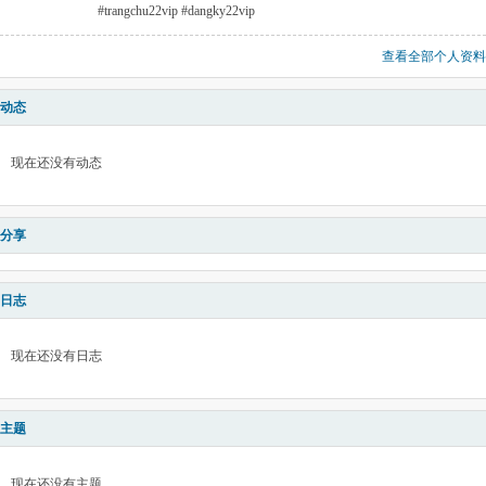
#trangchu22vip #dangky22vip
查看全部个人资料
动态
现在还没有动态
分享
日志
现在还没有日志
主题
现在还没有主题