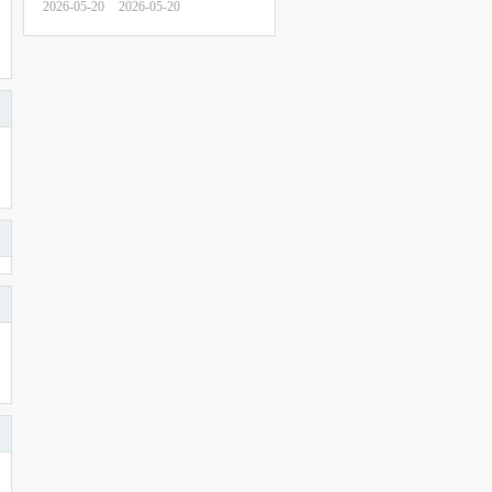
2026-05-20
2026-05-20