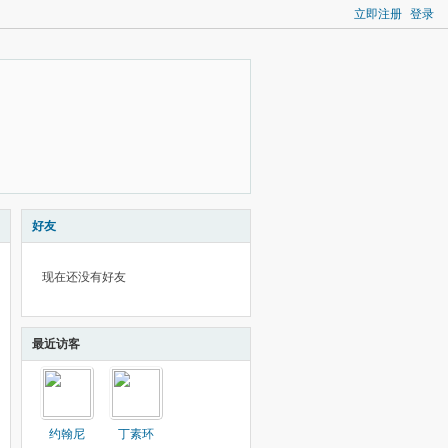
立即注册
登录
好友
现在还没有好友
最近访客
约翰尼
丁素环