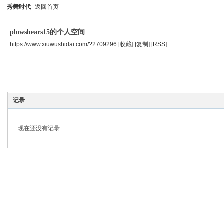
秀舞时代
返回首页
plowshears15的个人空间
https://www.xiuwushidai.com/?2709296
[收藏]
[复制]
[RSS]
空间首页
主题
个人资料
记录
现在还没有记录