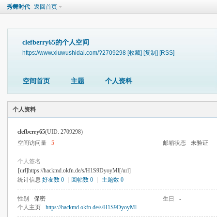
秀舞时代
返回首页
clefberry65的个人空间
https://www.xiuwushidai.com/?2709298
[收藏]
[复制]
[RSS]
空间首页
主题
个人资料
个人资料
clefberry65
(UID: 2709298)
空间访问量
5
邮箱状态
未验证
个人签名
[url]https://hackmd.okfn.de/s/H1S9DyoyMl[/url]
统计信息
好友数 0
|
回帖数 0
|
主题数 0
性别
保密
生日
-
个人主页
https://hackmd.okfn.de/s/H1S9DyoyMl